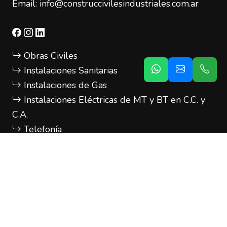
Email:
info@construccivilesindustriales.com.ar
Obras Civiles
Instalaciones Sanitarias
Instalaciones de Gas
Instalaciones Eléctricas de MT y BT en C.C. y
C.A.
Telefonía
CCTV
Aire Acondicionado
Cableado Estructurado
Sistema de Detección y Extinción de Incendios
Control de Accesos
Construcciones Metálicas