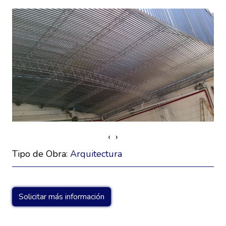
‹
›
Tipo de Obra:
Arquitectura
Solicitar más información